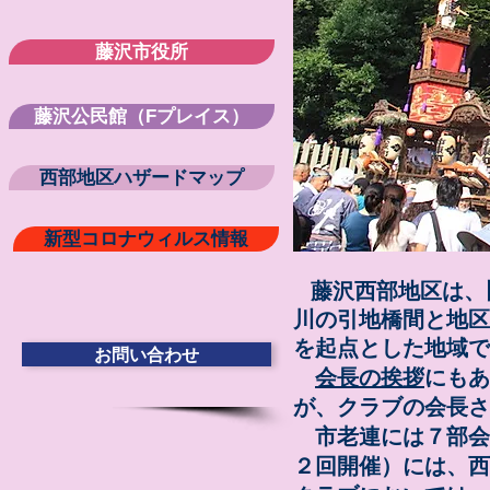
藤沢市役所
藤沢公民館（Fプレイス）
西部地区ハザードマップ
新型コロナウィルス情報
藤沢西部地区は、
​
川の引地橋間
と地区
を起点とした地域で
お問い合わせ
会長の挨拶
にもあ
が、クラブの
会長さ
市老連には７部会
２回開催）には、西